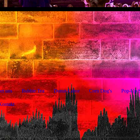
er uns
Bubble Tea
Donut-Labor
Corn Dog's
Pop-Up S
Kontakt