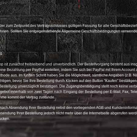
er zum Zeitpunkt des Vertragsschlusses gültigen Fassung für alle Geschäftsbezi
hnen. Sollten Sie entgegenstehende Allgemeine Geschäftsbedingungen verwenden,
g.
 ist zunächst freibleibend und unverbindlich. Der Bestellvorgang besteht aus insge
 Bezahlung per PayPal einleiten, indem Sie sich bei PayPal mit Ihrem Account 
hode aus. Im fünften Schritt haben Sie die Möglichkeit, sämtliche Angaben (z.B. Nam
tigen, bevor Sie Ihre Bestellung durch Klicken auf den Button "Kaufen" bestätigen. 
stellung unverzüglich bestätigen. Die Zugangsbestätigung stellt noch keine verb
ngebot innerhalb von zwei Tagen nach Eingang der Bestellung per E-Mail, Fax, Tel
ahme kommt der Vertrag zustande.
 nach Absendung Ihrer Bestellung nebst den vorliegenden AGB und Kundeninformatio
bsendung Ihrer Bestellung jedoch nicht mehr über die Internetseite abgerufen wer
ucken.