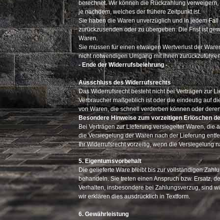
berechnet. Wir können die Rückzahlung verweigern, 
je nachdem, welches der frühere Zeitpunkt ist.
Sie haben die Waren unverzüglich und in jedem Fall
zurückzusenden oder zu übergeben. Die Frist ist gew
Waren.
Sie müssen für einen etwaigen Wertverlust der Ware
nicht notwendigen Umgang mit ihnen zurückzuführen 
- Ende der Widerrufsbelehrung -
Ausschluss des Widerrufsrechts
Das Widerrufsrecht besteht nicht bei Verträgen zur L
Verbraucher maßgeblich ist oder die eindeutig auf di
von Waren, die schnell verderben können oder deren 
Besondere Hinweise zum vorzeitigen Erlöschen de
Bei Verträgen zur Lieferung versiegelter Waren, die 
die Versiegelung der Waren nach der Lieferung entfe
Ihr Widerrufsrecht vorzeitig, wenn die Versiegelung n
5. Eigentumsvorbehalt
Die gelieferte Ware bleibt bis zur vollständigen Za
behandeln. Sie treten einen Anspruch bzw. Ersatz, de
Verhalten, insbesondere bei Zahlungsverzug, sind wir
wir erklären dies ausdrücklich in Textform.
6. Gewährleistung