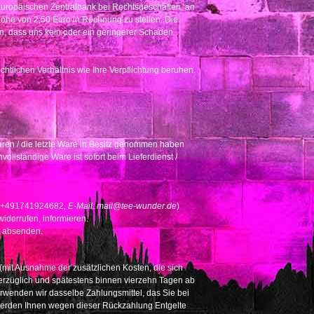
Europäischen Zentralbank bei Rechtsgeschäften, an
 Höhe von 2,50 Euro in Rechnung zu stellen. Die
, dass uns kein oder ein geringerer Schaden
htlichen Verhältnis wie Ihre Verpflichtung beruhen.
 Waren / die letzte Ware in Besitz genommen haben
nvollständige Ware ist sofort beim Lieferdienst /
+491741924682
, E-Mail: mail@tee-wunder.de
)
widerrufen, informieren.
st absenden.
 (mit Ausnahme der zusätzlichen Kosten, die sich
verzüglich und spätestens binnen vierzehn Tagen ab
erwenden wir dasselbe Zahlungsmittel, das Sie bei
l werden Ihnen wegen dieser Rückzahlung Entgelte