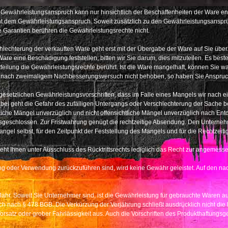
 Gewährleistungsanspruch kann nur hinsichtlich der Beschaffenheiten der Ware 
icht dem Gewährleistungsanspruch. Soweit zusätzlich zu den Gewährleistungsansp
 Garantien berühren die Gewährleistungsrechte nicht.
hlechterung der verkauften Ware geht erst mit der Übergabe der Ware auf Sie übe
re eine Beschädigung feststellen, bitten wir Sie darum, dies mitzuteilen. Es beste
tteilung die Gewährleistungsrechte berührt. Ist die Ware mangelhaft, können Sie
nach zweimaligem Nachbesserungsversuch nicht behoben, so haben Sie Anspruch 
setzlichen Gewährleistungsvorschriften, dass im Falle eines Mangels wir nach ei
abei geht die Gefahr des zufälligen Untergangs oder Verschlechterung der Sache b
iche Mängel unverzüglich und nicht offensichtliche Mängel unverzüglich nach Entde
chlossen. Zur Fristwahrung genügt die rechtzeitige Absendung. Den Unternehmer t
el selbst, für den Zeitpunkt der Feststellung des Mangels und für die Rechtzeiti
eht Ihnen unter Ausschluss des Rücktrittsrechts lediglich das Recht zur angemes
 oder Verwendung zurückzuführen sind, wird keine Gewähr geleistet. Auf den na
Jahr. Soweit Sie Unternehmer sind, ist die Gewährleistung für gebrauchte Waren 
h nach § 478 BGB. Die Verkürzung der Verjährung schließt ausdrücklich nicht die
orsatz oder grober Fahrlässigkeit aus. Auch die Vorschriften des Produkthaftungsg