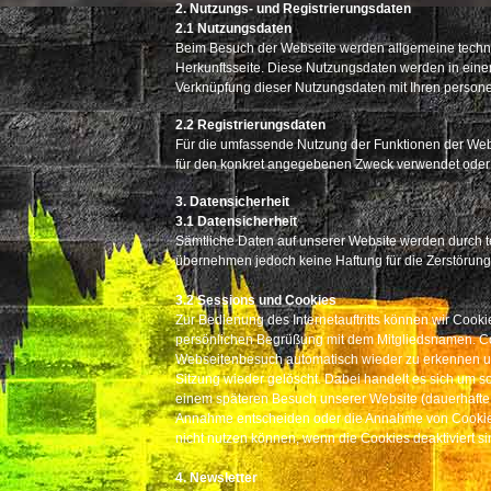
2. Nutzungs- und Registrierungsdaten
2.1 Nutzungsdaten
Beim Besuch der Webseite werden allgemeine technis
Herkunftsseite. Diese Nutzungsdaten werden in einem
Verknüpfung dieser Nutzungsdaten mit Ihren personen
2.2 Registrierungsdaten
Für die umfassende Nutzung der Funktionen der Webs
für den konkret angegebenen Zweck verwendet oder
3. Datensicherheit
3.1 Datensicherheit
Sämtliche Daten auf unserer Website werden durch t
übernehmen jedoch keine Haftung für die Zerstörun
3.2 Sessions und Cookies
Zur Bedienung des Internetauftritts können wir Cook
persönlichen Begrüßung mit dem Mitgliedsnamen. Coo
Webseitenbesuch automatisch wieder zu erkennen u
Sitzung wieder gelöscht. Dabei handelt es sich um
einem späteren Besuch unserer Website (dauerhafte 
Annahme entscheiden oder die Annahme von Cookies f
nicht nutzen können, wenn die Cookies deaktiviert si
4. Newsletter