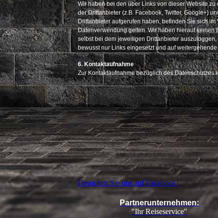
Wir haben bei den über Links von dieser Website zu 
der Drittanbieter (z.B. Facebook, Twitter, Google+) u
Drittanbieter aufgerufen haben, befinden Sie sich i
Datenverwendung gelten. Wir haben hierauf keinen E
selbst bei dem jeweiligen Drittanbieter auszuloggen,
bewusst nur Links eingesetzt und auf weitergehende P
6. Kontaktaufnahme
Zur Kontaktaufnahme bezüglich des Datenschutzes k
Besuchen Sie uns auf Facebook!
Partnerunternehmen:
"Ihr Reiseservice"