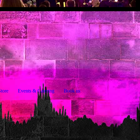
tore
Events & Catering
Book us