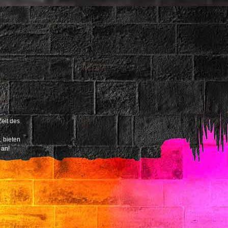
Zeit des
, bieten
 an!