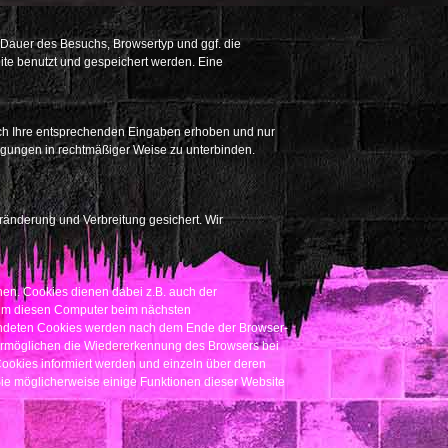
Dauer des Besuchs, Browsertyp und ggf. die
ite benutzt und gespeichert werden. Eine
urch Ihre entsprechenden Eingaben erhoben und nur
ungen in rechtmäßiger Weise zu unterbinden.
ränderung und Verbreitung gesichert. Wir
nen. Cookies dienen dabei z.B. auch der
, um diesen Computer beim nächsten
endeten Cookies werden nach dem Ende der Browser-
 ermöglichen die Wiedererkennung des Browsers bei
ookies informiert werden und einzeln über deren
ie möglicherweise einige Funktionen dieser Website