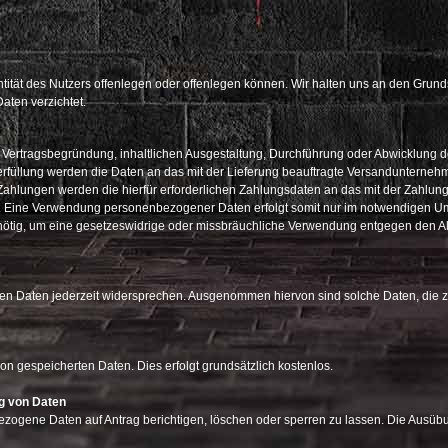
ität des Nutzers offenlegen oder offenlegen können. Wir halten uns an den Grund
ten verzichtet.
ertragsbegründung, inhaltlichen Ausgestaltung, Durchführung oder Abwicklung de
gserfüllung werden die Daten an das mit der Lieferung beauftragte Versandunterneh
 Zahlungen werden die hierfür erforderlichen Zahlungsdaten an das mit der Zahlung 
 Eine Verwendung personenbezogener Daten erfolgt somit nur im notwendigen Umf
n nötig, um eine gesetzeswidrige oder missbräuchliche Verwendung entgegen den
n Daten jederzeit widersprechen. Ausgenommen hiervon sind solche Daten, die z
son gespeicherten Daten. Dies erfolgt grundsätzlich kostenlos.
g von Daten
ezogene Daten auf Antrag berichtigen, löschen oder sperren zu lassen. Die Ausübu