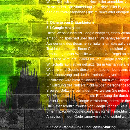
Wenn Sie sich zu unserem Newsletter anmelden, verw
zuzusenden. Die Abmeldung vom Newsletter ist jede
den dafür vorgesehenen Link im Newsletter erfolgen.
5. Dienste von Drittanbietern
5.1 Go
ogle Analytics
Diese Website benutzt Google Analytics, einen Weba
erhebt und speichert über diesen Webanalysedienst 
Auswertung des Besucherverhaltens um das auf dieser
Textdateien, die auf Ihrem Computer gespeichert we
Benutzung dieser Website werden in der Regel an ein
Webseite, wird Ihre IP-Adresse von Google jedoch 
Wirtschaftsraum zuvor gekürzt. Nur in Ausnahmefällen
Website wird Google diese Informationen benutzen, 
Websitenutzung und der Internetnutzung verbundene
IP-Adresse wird nicht mit anderen Daten von Googl
Einwilligung des Nutzers nicht mit den personenbe
Browser-Software verhindern; wir weisen Sie jedoch 
Sie können darüber hinaus die Erfassung der durch 
dieser Daten durch Google verhindern, indem sie das
Die Datenschutzhinweise von Google können Sie auf 
unter http://www.google.com/analytics/terms/de.html 
Analytics um den Code „anonymizeIp“ erweitert wurd
5.2 S
ocial-Media-Links und Social-Sharing