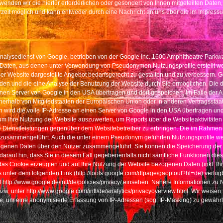
enden wir die hierfür erforderlichen oder gesondert von Ihnen mitgeteilten Daten
rzeit möglich und kann entweder durch eine Nachricht an uns über die im Impres
nalysedienst von Google, betrieben von der Google Inc.,1600 Amphitheatre Parkw
Daten, aus denen unter Verwendung von Pseudonymen Nutzungsprofile erstellt werd
 Website dargestellte Angebot bedarfsgerecht zu gestalten und zu verbessern. Go
rden und die eine Analyse der Benutzung der Website durch Sie ermöglichen. Die 
en Server von Google in den USA übertragen und dort gespeichert. Im Falle der A
innerhalb von Mitgliedstaaten der Europäischen Union oder in anderen Vertragss
 wird die volle IP-Adresse an einen Server von Google in den USA übertragen und d
um Ihre Nutzung der Website auszuwerten, um Reports über die Websiteaktivitäte
 Dienstleistungen gegenüber dem Websitebetreiber zu erbringen. Die im Rahmen v
e zusammengeführt. Auch die unter einem Pseudonym geführten Nutzungsprofile we
zogenen Daten über den Nutzer zusammengeführt. Sie können die Speicherung der 
darauf hin, dass Sie in diesem Fall gegebenenfalls nicht sämtliche Funktionen di
das Cookie erzeugten und auf Ihre Nutzung der Website bezogenen Daten (inkl. Ihr
 unter dem folgenden Link (http://tools.google.com/dlpage/gaoptout?hl=de) verfüg
http://www.google.de/intl/de/policies/privacy/ einsehen. Nähere Informationen z
bzw. unter http://www.google.com/intl/de/analytics/privacyoverview.html. Wir weisen
e, um eine anonymisierte Erfassung von IP-Adressen (sog. IP-Masking) zu gewährl