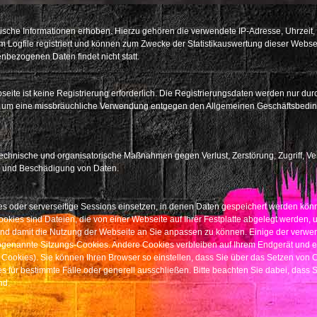
che Informationen erhoben. Hierzu gehören die verwendete IP-Adresse, Uhrzeit, 
 Logfile registriert und können zum Zwecke der Statistikauswertung dieser Webse
bezogenen Daten findet nicht statt.
eite ist keine Registrierung erforderlich. Die Registrierungsdaten werden nur d
 um eine missbräuchliche Verwendung entgegen den Allgemeinen Geschäftsbeding
echnische und organisatorische Maßnahmen gegen Verlust, Zerstörung, Zugriff, Ve
g und Beschädigung von Daten.
ies oder serverseitige Sessions einsetzen, in denen Daten gespeichert werden kön
kies sind Dateien, die von einer Webseite auf Ihrer Festplatte abgelegt werden
nd damit die Nutzung der Webseite an Sie anpassen zu können. Einige der verw
 sogenannte Sitzungs-Cookies. Andere Cookies verbleiben auf Ihrem Endgerät und
Cookies). Sie können Ihren Browser so einstellen, dass Sie über das Setzen von C
ür bestimmte Fälle oder generell ausschließen. Bitte beachten Sie dabei, dass S
nd.