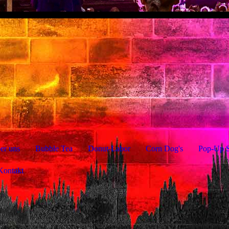
er uns
Bubble Tea
Donut-Labor
Corn Dog's
Pop-Up S
Kontakt