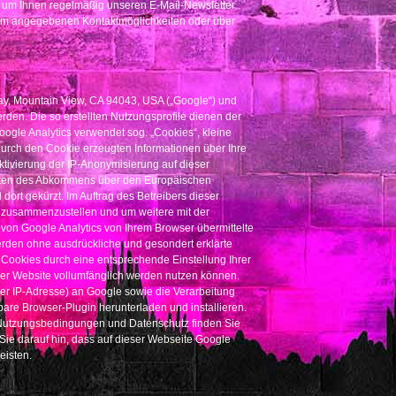
, um Ihnen regelmäßig unseren E-Mail-Newsletter
sum angegebenen Kontaktmöglichkeiten oder über
ay, Mountain View, CA 94043, USA („Google“) und
en. Die so erstellten Nutzungsprofile dienen der
ogle Analytics verwendet sog. „Cookies“, kleine
durch den Cookie erzeugten Informationen über Ihre
ktivierung der IP-Anonymisierung auf dieser
taaten des Abkommens über den Europäischen
ort gekürzt. Im Auftrag des Betreibers dieser
n zusammenzustellen und um weitere mit der
on Google Analytics von Ihrem Browser übermittelte
rden ohne ausdrückliche und gesondert erklärte
Cookies durch eine entsprechende Einstellung Ihrer
eser Website vollumfänglich werden nutzen können.
er IP-Adresse) an Google sowie die Verarbeitung
bare Browser-Plugin herunterladen und installieren.
u Nutzungsbedingungen und Datenschutz finden Sie
 Sie darauf hin, dass auf dieser Webseite Google
eisten.