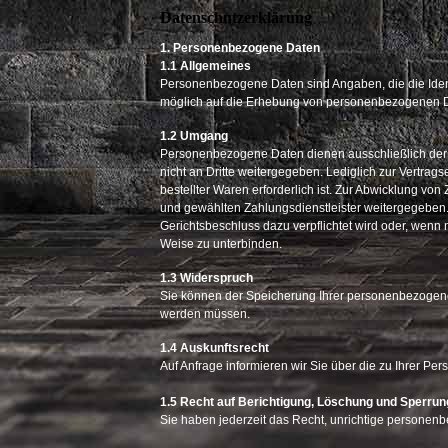
Datenschutzerklärung
1. Personenbezogene Daten
1.1 Allgemeines
Personenbezogene Daten sind Angaben, die die Ident
möglich auf die Erhebung von personenbezogenen Da
1.2 Umgang
Personenbezogene Daten dienen ausschließlich der V
nicht an Dritte weitergegeben. Lediglich zur Vertra
bestellter Waren erforderlich ist. Zur Abwicklung von
und gewählten Zahlungsdienstleister weitergegeben.
Gerichtsbeschluss dazu verpflichtet wird oder, wen
Weise zu unterbinden.
1.3 Widerspruch
Sie können der Speicherung Ihrer personenbezogene
werden müssen.
1.4 Auskunftsrecht
Auf Anfrage informieren wir Sie über die zu Ihrer Per
1.5 Recht auf Berichtigung, Löschung und Sperrun
Sie haben jederzeit das Recht, unrichtige personenb