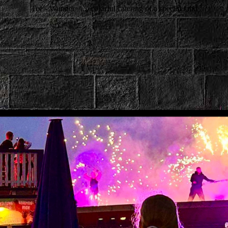
Tee - Wunder
... colorful catering of a special kind