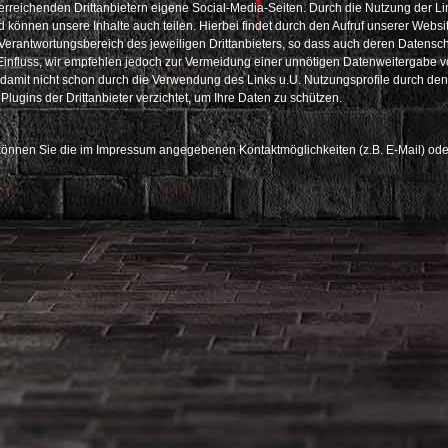
erreichenden Drittanbietern eigene Social-Media-Seiten. Durch die Nutzung der Lin
nd können unsere Inhalte auch teilen. Hierbei findet durch den Aufruf unserer Websit
m Verantwortungsbereich des jeweiligen Drittanbieters, so dass auch deren Datensc
influss, wir empfehlen jedoch zur Vermeidung einer unnötigen Datenweitergabe v
 damit nicht schon durch die Verwendung des Links u.U. Nutzungsprofile durch den 
lugins der Drittanbieter verzichtet, um Ihre Daten zu schützen.
önnen Sie die im Impressum angegebenen Kontaktmöglichkeiten (z.B. E-Mail) oder